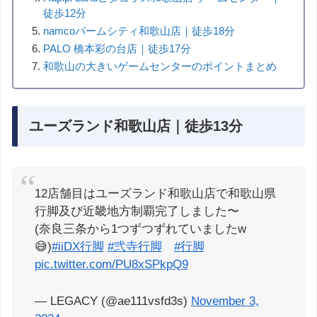
徒歩12分
namcoパームシティ和歌山店｜徒歩18分
PALO 橋本彩の台店｜徒歩17分
和歌山の大きいゲームセンターのポイントまとめ
ユーズランド和歌山店｜徒歩13分
12店舗目はユーズランド和歌山店で和歌山県
行脚及び近畿地方制覇完了しました〜
(奈良三条から1つずつずれていましたw
😅)
#iiDX行脚
#弐寺行脚
#行脚
pic.twitter.com/PU8xSPkpQ9
— LEGACY (@ae111vsfd3s)
November 3,