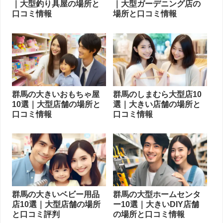
｜大型釣り具屋の場所と
｜大型ガーデニング店の
口コミ情報
場所と口コミ情報
群馬の大きいおもちゃ屋
群馬のしまむら大型店10
10選｜大型店舗の場所と
選｜大きい店舗の場所と
口コミ情報
口コミ情報
群馬の大きいベビー用品
群馬の大型ホームセンタ
店10選｜大型店舗の場所
ー10選｜大きいDIY店舗
と口コミ評判
の場所と口コミ情報