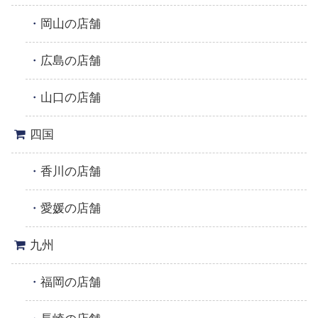
岡山の店舗
広島の店舗
山口の店舗
四国
香川の店舗
愛媛の店舗
九州
福岡の店舗