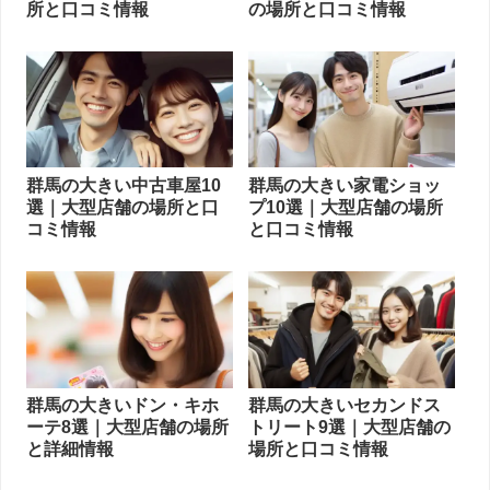
所と口コミ情報
の場所と口コミ情報
群馬の大きい中古車屋10
群馬の大きい家電ショッ
選｜大型店舗の場所と口
プ10選｜大型店舗の場所
コミ情報
と口コミ情報
群馬の大きいドン・キホ
群馬の大きいセカンドス
ーテ8選｜大型店舗の場所
トリート9選｜大型店舗の
と詳細情報
場所と口コミ情報