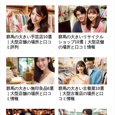
群馬の大きい手芸店10選
群馬の大きいリサイクル
｜大型店舗の場所と口コ
ショップ10選｜大型店舗
ミ評判
の場所と口コミ情報
群馬の大きい無印良品6選
群馬の大きい古着屋10選
｜大型店舗の場所と口コ
｜大型古着店の場所と口
ミ情報
コミ情報