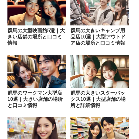
群馬の大型映画館5選｜大
群馬の大きいキャンプ用
きい店舗の場所と口コミ
品店10選｜大型アウトド
情報
ア店の場所と口コミ情報
群馬のワークマン大型店
群馬の大きいスターバッ
10選｜大きい店舗の場所
クス10選｜大型店舗の場
と口コミ情報
所と詳細情報