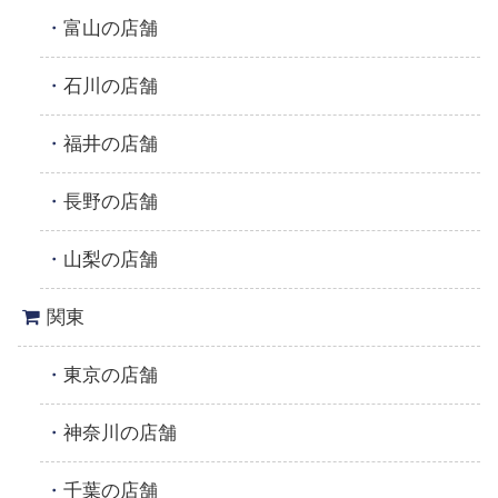
富山の店舗
石川の店舗
福井の店舗
長野の店舗
山梨の店舗
関東
東京の店舗
神奈川の店舗
千葉の店舗