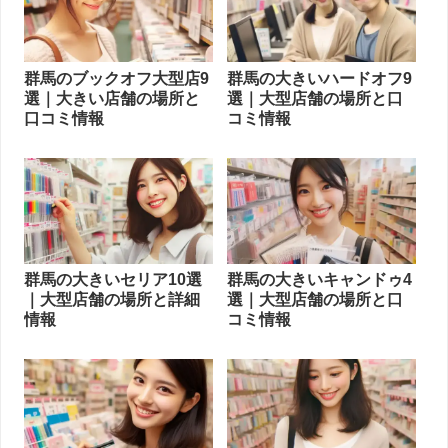
群馬のブックオフ大型店9
群馬の大きいハードオフ9
選｜大きい店舗の場所と
選｜大型店舗の場所と口
口コミ情報
コミ情報
群馬の大きいセリア10選
群馬の大きいキャンドゥ4
｜大型店舗の場所と詳細
選｜大型店舗の場所と口
情報
コミ情報