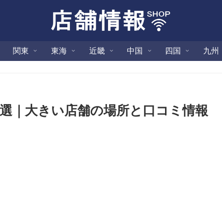
関東
東海
近畿
中国
四国
九州
0選｜大きい店舗の場所と口コミ情報