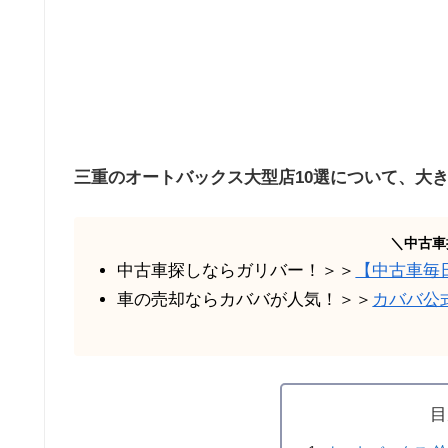
三重のオートバックス大型店10選について、大
＼中古車
中古車探しならガリバー！＞＞
【中古車毎
車の売却ならカババが人気！＞＞
カババ公
目