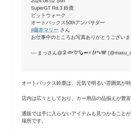
2024.06.02 Sun
SuperGT Rd.3 鈴鹿
ピットウォーク
オートバックス50thアンバサダー
#藤井マリー
さん
お仕事中のところお写真ありがとうございま
— まっさん@🦑🐟🦒🦫🦈⚡️🎻🐾🐼 (@masu_s
オートバックス鈴鹿は、元気で明るい雰囲気が特
店内は広々としており、カー用品の品揃えが豊富
通販では手に入らないアイテムも見つかることが
場所です。