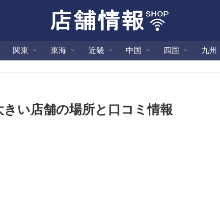
関東
東海
近畿
中国
四国
九州
大きい店舗の場所と口コミ情報