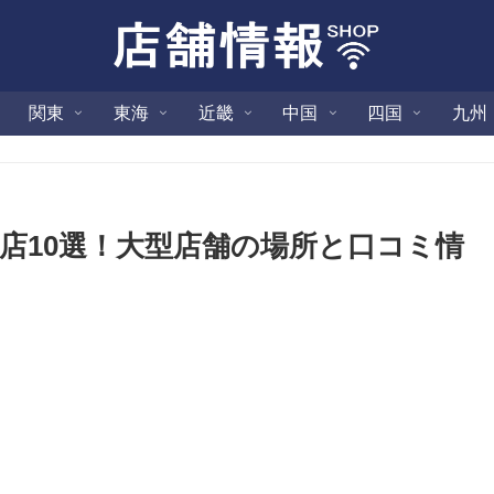
関東
東海
近畿
中国
四国
九州
店10選！大型店舗の場所と口コミ情