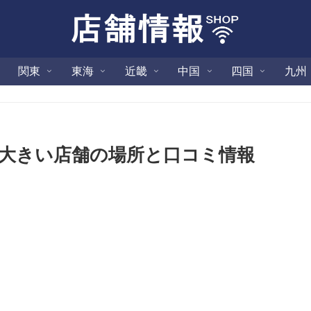
関東
東海
近畿
中国
四国
九州
！大きい店舗の場所と口コミ情報