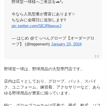
野球堂一球様へご来店を🚗³₃
今なら人気型番が豊富にあります✨
ちなみに金曜日に追加します‼️
pic.twitter.com/SEJRbwxurJ
— はじめ @てっぺんグローブ【オーダーグロ
ーブ】 (@teppenash)
January 23, 2024
野球堂一球は、野球用品の大型専門店です。
店内は広々としており、グローブ、バット、スパイ
ク、ユニフォーム、練習着、アクセサリーなど、あら
ゆる野球用品が豊富に揃っています。
特に、グローブコーナーは圧巻で、硬式、軟式、ソフ