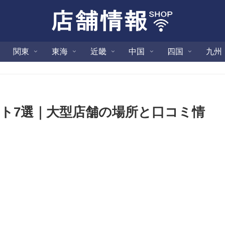
関東
東海
近畿
中国
四国
九州
ト7選｜大型店舗の場所と口コミ情