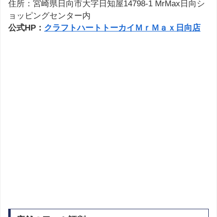
住所：宮崎県日向市大字日知屋14798-1 MrMax日向シ
ョッピングセンター内
公式HP：
クラフトハートトーカイＭｒＭａｘ日向店