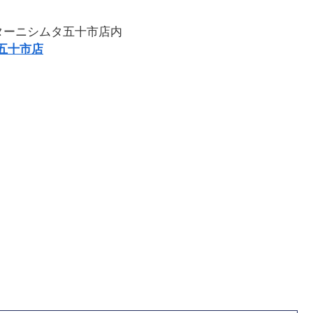
ンターニシムタ五十市店内
五十市店