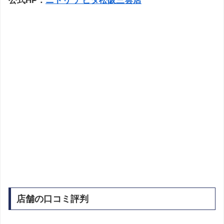
公式HP：
ニトリ アピタ松阪三雲店
店舗の口コミ評判