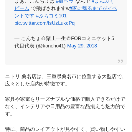
まぁ、こんちょは
#麺ヘラ
なんで
#まんぷく
ビーム
で飛ばされますw
#家に帰るまでがイベ
ントです
#ぶちコミ101
pic.twitter.com/lsUzLukcPq
— こんちょ🌰猪上一生＠FORコミニケット5
代目代表 (@koncho41)
May 29, 2018
ニトリ 桑名店は、三重県桑名市に位置する大型店で、
広々とした店内が特徴です。
家具や家電をリーズナブルな価格で購入できるだけで
なく、インテリアや日用品の豊富な品揃えも魅力的で
す。
特に、商品のレイアウトが見やすく、買い物しやすい