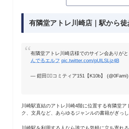
有隣堂アトレ川崎店｜駅から徒
有隣堂アトレ川崎店様でのサイン会ありがと
んでるエルフ
pic.twitter.com/pUlLSLjz4B
— 鎧田🧝‍♂️コミティア151【K10b】 (@0Fami
川崎駅直結のアトレ川崎4階に位置する有隣堂ア
ク、文具など、あらゆるジャンルの書籍がぎっし
川崎駅を利用する人なら誰でも気軽に立ち寄れる