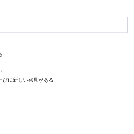
る
い
たびに新しい発見がある