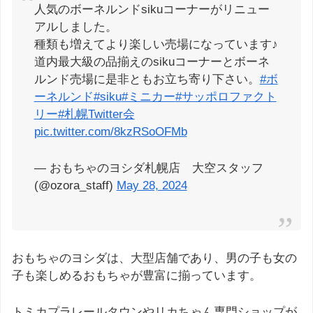
人気のボーネルンドsikuコーナーがリニュー
アルしました。
種類も増えてより楽しい売場になっています♪
道内最大級の品揃えのsikuコーナーとボーネ
ルンド売場に是非ともお立ち寄り下さい。
#ボ
ーネルンド
#siku
#ミニカー
#サッポロファクト
リー
#札幌Twitter会
pic.twitter.com/8kzRSoOFMb
— おもちゃのヨシダ札幌店 大空スタッフ
(@ozora_staff)
May 28, 2024
おもちゃのヨシダは、大型店舗であり、男の子も女の
子も楽しめるおもちゃが豊富に揃っています。
トミカプラレールタウンやリカちゃん専門ショップが