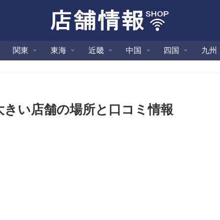
関東
東海
近畿
中国
四国
九州
大きい店舗の場所と口コミ情報