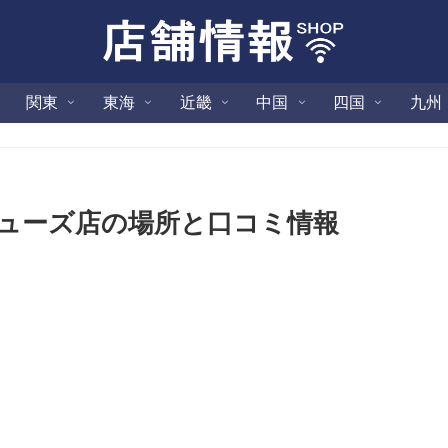
関東
東海
近畿
中国
四国
九州
シューズ店の場所と口コミ情報