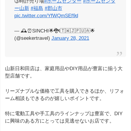
③時計売り場
#ホームセンター
#ホームセンタ
ー山新
#福島
#郡山市
pic.twitter.com/YfWQmSEf9d
— 🕰⏰SINCHI🌟🐉I🇹🇼🇯🇵🇺🇦🌟
(@seekertravel)
January 28, 2021
山新日和田店は、家庭用品やDIY用品が豊富に揃う大
型店舗です。
リーズナブルな価格で工具を購入できるほか、リフォ
ーム相談もできるのが嬉しいポイントです。
特に電動工具や手工具のラインナップは豊富で、DIY
に興味のある方にとっては見逃せないお店です。