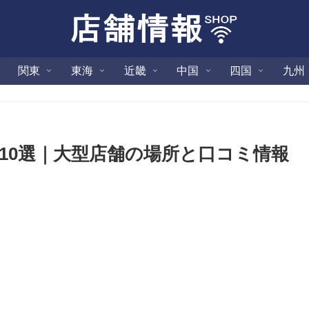
関東
東海
近畿
中国
四国
九州
10選｜大型店舗の場所と口コミ情報