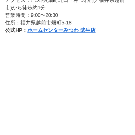
アクセス：バス停(畑町北口・みつわ前／福井県越前
市)から徒歩約1分
営業時間：9:00〜20:30
住所：福井県越前市畑町5-18
公式HP：
ホームセンターみつわ 武生店